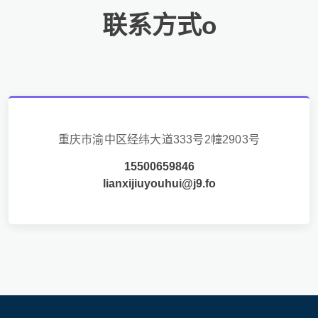
联系方式o
重庆市渝中区经纬大道333号2幢2903号
15500659846
lianxijiuyouhui@j9.fo