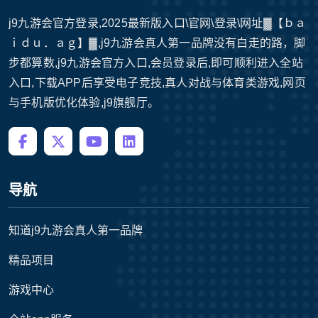
j9九游会官方登录,2025最新版入口\官网\登录\网址▓【ｂａ
ｉｄｕ．ａｇ】▓,j9九游会真人第一品牌没有白走的路，脚
步都算数,j9九游会官方入口,会员登录后,即可顺利进入全站
入口,下载APP后享受电子竞技,真人对战与体育类游戏,网页
与手机版优化体验,j9旗舰厅。
导航
知道j9九游会真人第一品牌
精品项目
游戏中心