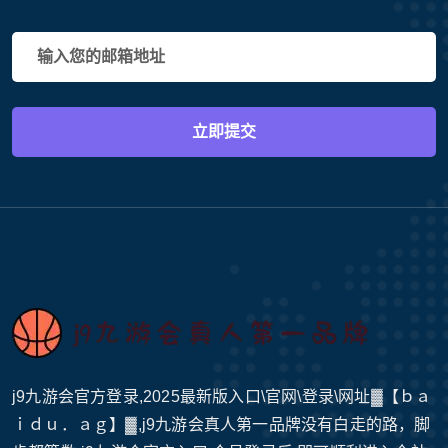
立即提交
j9九游会官方登录,2025最新版入口\官网\登录\网址▓【ｂａ
ｉｄｕ．ａｇ】▓,j9九游会真人第一品牌没有白走的路，脚