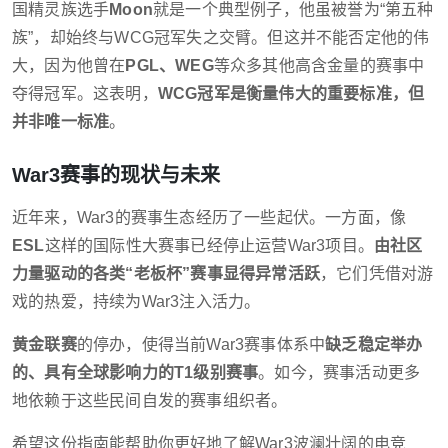
国精灵族选手
Moon
就是一个典型例子，他虽被誉为“第五种
族”，却始终与WCG冠军失之交臂。但这并不能否定他的伟
大，因为他曾在
PGL、WEG
等众多其他高含金量的赛事中
夺得冠军。这表明，
WCG冠军是衡量伟大的重要标准，但
并非唯一标准
。
War3赛事的现状与未来
近年来，War3的赛事生态经历了一些起伏。一方面，像
ESL
这样的国际性大赛事已经停止运营War3项目。
由社区
力量驱动的各类“老板杯”赛事显得异常活跃
，它们凭借对游
戏的热爱，持续为War3注入活力。
黄金联赛
的停办，使得当前War3赛事体系中
缺乏稳定举办
的、具有全球影响力的T1级别赛事
。如今，赛事活动更多
地依赖于这些民间自发的赛事组织者。
希望这份指南能帮助你更好地了解War3波澜壮阔的电竞