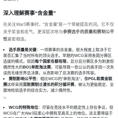
深入理解赛事“含金量”
在关注War3赛事时，“含金量”是一个常被提及的词。它不仅
关乎奖金和名气，更深层次地与
参赛选手的质量和赛制公平
性
紧密相连。
选手质量是关键
：一项赛事的含金量，很大程度上取决于它
是否汇集了当时所有的顶尖选手。早期的WCG采用各国分赛区
选拔的模式，但因
每个国家名额有限
，且分且分赛区多为刺激但
偶然性大的
BO1单败淘汰赛
，可能导致一些公认的高手因一次失
误而无缘世界总决赛，从而影响了总决赛的选手阵容。
赛制影响公平性
：相比WCG的“单败淘汰”，像
PGL和黄金联
赛
这样采用
双败赛制
或
漫长的积分循环赛
，被认为更能稳定、全
面地检验选手的综合实力，减少偶然性。
-。
WCG的特殊地位
：尽管在竞技水平的稳定性上存在争议，但
WCG在广大War3玩家心中拥有至高无上的地位。这主要得益于