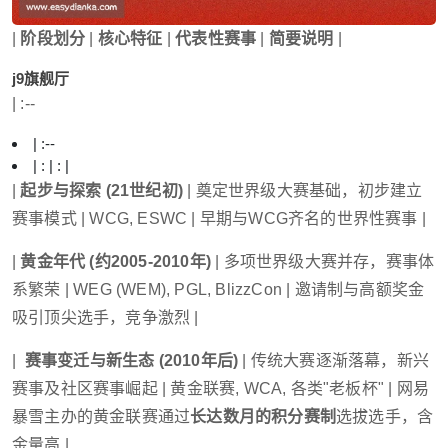
|
阶段划分
|
核心特征
|
代表性赛事
|
简要说明
|
j9旗舰厅
| :--
| :--
| : | : |
|
起步与探索 (21世纪初)
| 奠定世界级大赛基础，初步建立
赛事模式 | WCG, ESWC | 早期与WCG齐名的世界性赛事 |
|
黄金年代 (约2005-2010年)
| 多项世界级大赛并存，赛事体
系繁荣 | WEG (WEM), PGL, BlizzCon | 邀请制与高额奖金
吸引顶尖选手，竞争激烈 |
|
️ 赛事变迁与新生态 (2010年后)
| 传统大赛逐渐落幕，新兴
赛事及社区赛事崛起 | 黄金联赛, WCA, 各类"老板杯" | 网易
暴雪主办的黄金联赛通过
长达数月的积分赛制
选拔选手，含
金量高 |