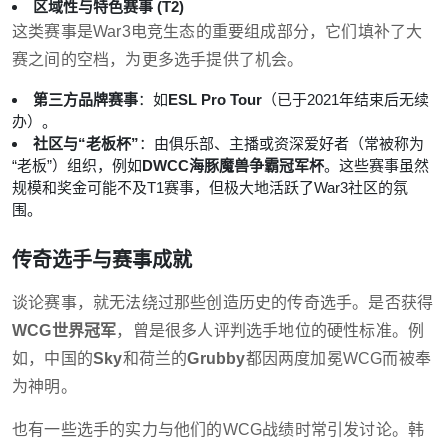
区域性与特色赛事 (T2)
这类赛事是War3电竞生态的重要组成部分，它们填补了大
赛之间的空档，为更多选手提供了机会。
第三方品牌赛事
：如
ESL Pro Tour
（已于2021年结束后无续
办）。
社区与“老板杯”
：由俱乐部、主播或资深爱好者（常被称为
“老板”）组织，例如
DWCC海豚魔兽争霸冠军杯
。这些赛事虽然
规模和奖金可能不及T1赛事，但极大地活跃了War3社区的氛
围。
传奇选手与赛事成就
谈论赛事，就无法绕过那些创造历史的传奇选手。是否获得
WCG世界冠军
，曾是很多人评判选手地位的硬性标准。例
如，中国的
Sky
和荷兰的
Grubby
都因两度加冕WCG而被奉
为神明。
也有一些选手的实力与他们的WCG战绩时常引发讨论。韩