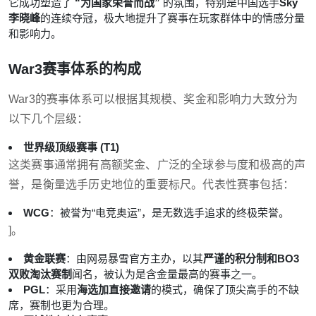
它成功塑造了
“为国家荣誉而战”
的氛围，特别是中国选手
Sky
李晓峰
的连续夺冠，极大地提升了赛事在玩家群体中的情感分量
和影响力。
War3赛事体系的构成
War3的赛事体系可以根据其规模、奖金和影响力大致分为
以下几个层级：
世界级顶级赛事 (T1)
这类赛事通常拥有高额奖金、广泛的全球参与度和极高的声
誉，是衡量选手历史地位的重要标尺。代表性赛事包括：
WCG
：被誉为“电竞奥运”，是无数选手追求的终极荣誉。
]。
黄金联赛
：由网易暴雪官方主办，以其
严谨的积分制和BO3
双败淘汰赛制
闻名，被认为是含金量最高的赛事之一。
PGL
：采用
海选加直接邀请
的模式，确保了顶尖高手的不缺
席，赛制也更为合理。